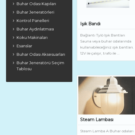
Buhar Odası Kapıları
Buhar Jeneratörleri
Kontrol Panelleri
Işık Bandı
Buhar Aydınlatması
Bağlantı Tylö Işık Bantları
Koku Makinaları
Sauna veya buhar odalarında
Esanslar
kullanabileceğiniz ışık bantları.
12V ile çalışır, trafo ile ...
Buhar Odası Aksesuarları
Buhar Jeneratörü Seçim
Tablosu
Steam Lambası
Steam Lamba A Buhar odaları