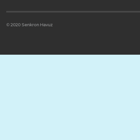
©
2020 Senkron Havuz