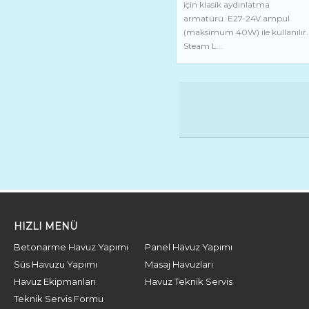
için klasik aydınlatma
armatürü. E27-24V ampul
(maksimum 40W) ile kullanılır.
Steam L...
HIZLI MENÜ
Betonarme Havuz Yapımı
Panel Havuz Yapımı
Süs Havuzu Yapımı
Masaj Havuzları
Havuz Ekipmanları
Havuz Teknik Servis
Teknik Servis Formu