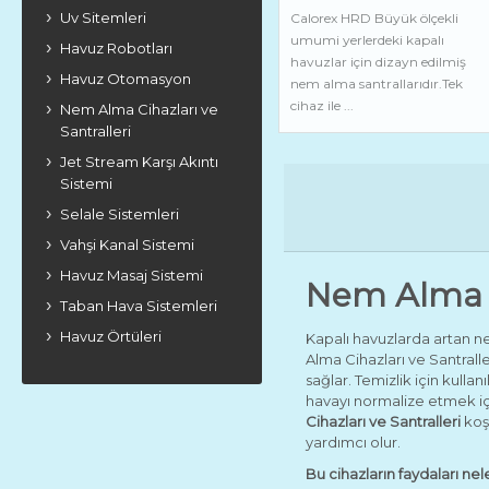
Uv Sitemleri
Calorex HRD Büyük ölçekli
umumi yerlerdeki kapalı
Havuz Robotları
havuzlar için dizayn edilmiş
Havuz Otomasyon
nem alma santrallarıdır.Tek
cihaz ile ...
Nem Alma Cihazları ve
Santralleri
Jet Stream Karşı Akıntı
Sistemi
Selale Sistemleri
Vahşi Kanal Sistemi
Havuz Masaj Sistemi
Nem Alma Ci
Taban Hava Sistemleri
Havuz Örtüleri
Kapalı havuzlarda artan ne
Alma Cihazları ve Santrall
sağlar. Temizlik için kulla
havayı normalize etmek içi
Cihazları ve Santralleri
koşu
yardımcı olur.
Bu cihazların faydaları nel