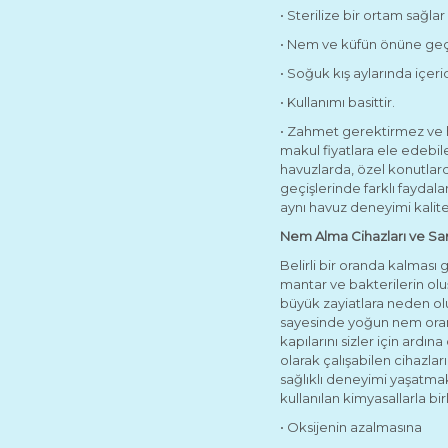
• Sterilize bir ortam sağlar
• Nem ve küfün önüne ge
• Soğuk kış aylarında içer
• Kullanımı basittir.
• Zahmet gerektirmez ve 
makul fiyatlara ele edebil
havuzlarda, özel konutlar
geçişlerinde farklı faydal
aynı havuz deneyimi kalite
Nem Alma Cihazları ve Santr
Belirli bir oranda kalmas
mantar ve bakterilerin olu
büyük zayiatlara neden o
sayesinde yoğun nem oran
kapılarını sizler için ard
olarak çalışabilen cihazla
sağlıklı deneyimi yaşatmak
kullanılan kimyasallarla b
• Oksijenin azalmasına