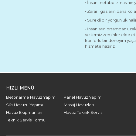
• İnsan metabolizmasının 
• Zararlı gazların daha kol
• Sürekli bir yorgunluk hal
• İnsanların ortamdan uza
ve temiz zeminler elde et
konforlu bir deneyim yaşa
hizmete hazırız.
HIZLI MENÜ
Betonarme Havuz Yapımı
Panel Havuz Yapımı
Süs Havuzu Yapımı
Masaj Havuzları
Havuz Ekipmanları
Havuz Teknik Servis
Teknik Servis Formu