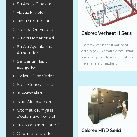
Su Analiz Cihazları
Havuz Filtreleri
Havuz Pompaları
Pompa Ön Filtreler
Calorex Veriheat II Serisi
Su Altı Hoparlörleri
Calorex Variheat II Variheat II
Su Altı Aydınlatma
orta ölçekli kapalı ev havuzları
Armatürleri
için dizayn edilmiş santral tipi
Serpantinli Isıtıcı
nem alma cihazlarıd...
Eşanjörleri
Elektrikli Eşanjörler
Solar Güneş Isıtma
Isı Pompaları
Isıtıcı Aksesuarları
Otomatik Kimyasal
Dozlamave kontrol
Tuz Klor Jeneratörleri
Calorex HRD Serisi
Ozon Jeneratörleri