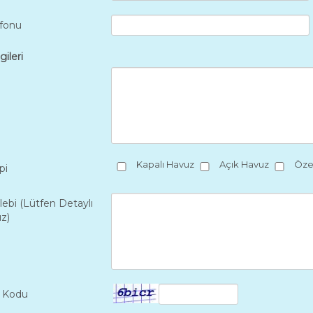
efonu
gileri
Kapalı Havuz
Açık Havuz
Özel
pi
lebi (Lütfen Detaylı
ız)
k Kodu